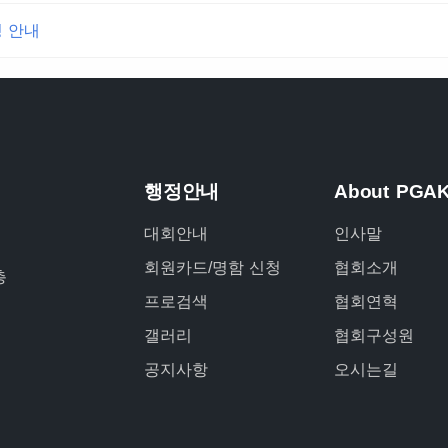
정 안내
행정안내
About PGA
대회안내
인사말
회원카드/명함 신청
협회소개
층
프로검색
협회연혁
갤러리
협회구성원
공지사항
오시는길