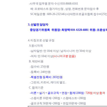
-사무국 업무용 문자 수신 010-8668-6161
예: 프로테스트 참가자신청 , 성명, 전화번호 문자접수 후
SC제일은행 : 609-20-232146 (사)대한프로골프협회 접수비25
3. 선발전 담당자
중앙경기위원회 위원장: 최영택 010- 6328-6881 위원: 조윤성 010
4. 티칭프로 선발 규정
A 응시자격
-남자일반: 만 18세 이상 / 남자시니어: 만 50세 이상
-여자: 만 18세 이상
(시니어구분 없음)
B. 제반비용
-접수비: 25만원
-등록비: 240만원
-특별전형 등록비: 265만원
-그린피, 카트비, 캐디피 별도.
C. 합격기준
-이론 + 실기 + 골프규칙 + 면접= 합계1200점
/
720점 이상 합격
-스윙이론 10문제=200점 + 스윙테스트=200점
-골프규칙 50문제=200점 + 면접10문제=200점