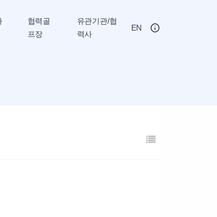
사
협력골
유관기관/협
EN
프장
력사