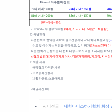
1Round 타수별 배점 표
72타 이내= 400점
75타 이내= 350점
78
81타 이내= 200점
85타 이내= 150점
89
90타 이상= 80점
-1Round타수 점수=400점.
(여자, 시니어 티그라운드 적용함.)
D.특별전형
a.본 협회와 협약된 대학의 골프전공자와 각 대학의 특별과정
(
수료 및 이수자는 학점을 인정하고, 실기 평가
(1Round 79타 
b.본 협회가 인정하는 타 협회 티칭프로 자격증 소지자는 TEST
c.협회 발전에 기여한자와 이사, 각분과위원장, 지회장, 지부장의
E.제출 서류
-해당협회 자격증 사본
-프로등록신청서
-18홀 라운드 스코어카드
-여권사진 1매
이전글
대한아이스하키협회 회장 