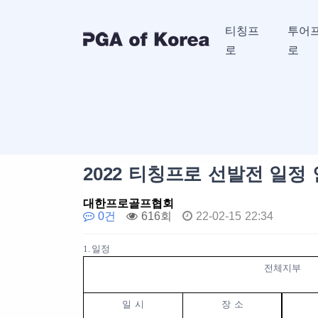
티칭프
투어
로
로
2022 티칭프로 선발전 일정
대한프로골프협회
0건
616회
22-02-15 22:34
1.
일정
전체지부
일 시
장 소