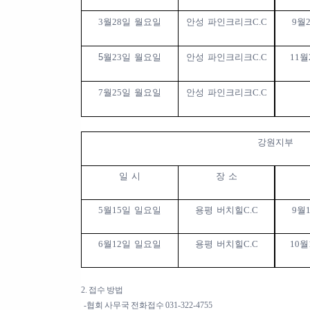
3
월
28
일 월요일
안성 파인크리크
C.C
9
월
5월
23
일 월요일
안성 파인크리크
C.C
11
월
7
월
25
일 월요일
안성 파인크리크
C.C
강원지부
일 시
장 소
5
월
15
일 일요일
용평 버치힐
C.C
9
월
6
월
12
일 일요일
용평 버치힐
C.C
10
월
2. 접수 방법
-협회 사무국 전화접수 031-322-4755